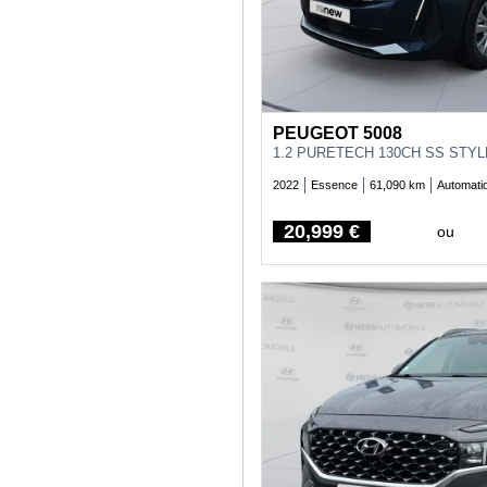
PEUGEOT 5008
1.2 PURETECH 130CH SS STYL
2022
Essence
61,090 km
Automati
20,999 €
ou
Price