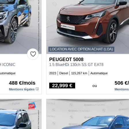
LOCATION AVEC OPTION ACHAT (LOA)
PEUGEOT 5008
H ICONIC
1.5 BlueHDi 130ch SS GT EAT8
utomatique
2023
Diesel
115,267 km
Automatique
488 €/mois
506 €
22,999 €
ou
Price
Mentions légales
Mentions