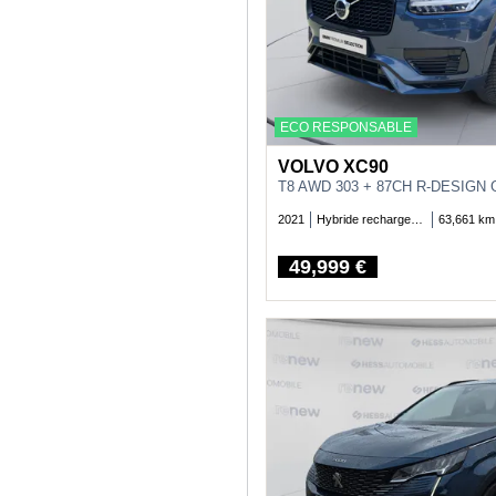
ECO RESPONSABLE
VOLVO XC90
T8 AWD 303 + 87CH R-DESIGN
2021
Hybride rechargeable essence
63,661 km
49,999 €
Price