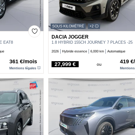
SOUS KILOMÉTRÉ
+2
DACIA JOGGER
E EAT8
1.8 HYBRID 155CH JOURNEY 7 PLACES -25
que
2026
Hybride essence
6,000 km
Automatique
361 €/mois
419 €
27,999 €
ou
Price
Mentions légales
Mentions