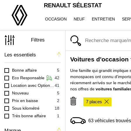
RENAULT SÉLESTAT
OCCASION
NEUF
ENTRETIEN
SER
Filtres
Les essentiels
Voitures d'occasion 
Bonne affaire
5
Une famille qui grandit implique
monospaces ont connu d'important
Eco Responsable
42
récemment arrivés sur le marché.
Location avec Option Achat (LOA)
41
nos offres de
voitures familiale
Nouveau
5
Prix en baisse
2
7 places
Sous kilométré
18
Très bonne affaire
1
63
véhicules trouvés
Marque