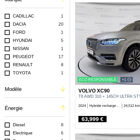
CADILLAC
1
DACIA
20
FORD
1
HYUNDAI
5
NISSAN
1
PEUGEOT
17
RENAULT
8
TOYOTA
1
ECO RESPONSABLE
+1
VOLVO
9
Modèle
VOLVO XC90
2024
Hybride rechargeable essence
24,512 km
Énergie
63,999 €
Price
Diesel
8
Electrique
6