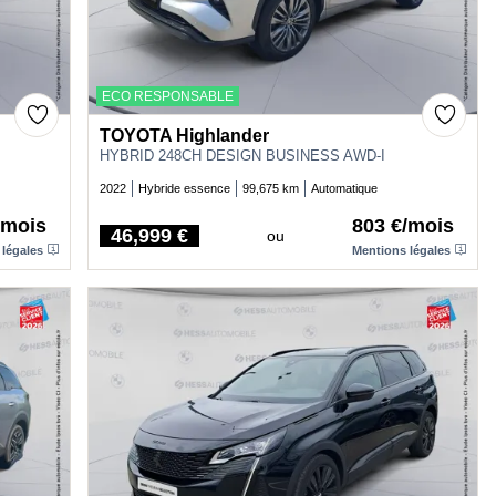
ECO RESPONSABLE
TOYOTA Highlander
HYBRID 248CH DESIGN BUSINESS AWD-I
2022
Hybride essence
99,675 km
Automatique
/mois
803 €/mois
46,999 €
ou
Price
 légales
Mentions légales