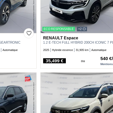
ECO RESPONSABLE
+2
RENAULT Espace
 GEARTRONIC
Automatique
2025
Hybride essence
31,905 km
Automatique
540 €
35,499 €
ou
Price
Mentions