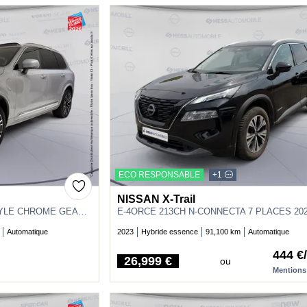
ECO RESPONSABLE
+1
NISSAN X-Trail
T8 AWD 310 + 145CH ULTRA STYLE CHROME GEARTRONIC CUIR SIEGE CHAUF VENTIL VOLANT CHAUF TOUVRANT
E-4ORCE 213CH N-CONNECTA 7 PLACES 20
Automatique
2023
Hybride essence
91,100 km
Automatique
444 €
26,999 €
ou
Price
Mentions