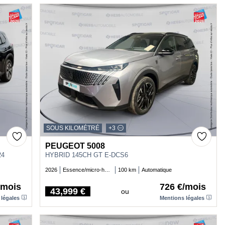
SOUS KILOMÉTRÉ
+3
PEUGEOT 5008
24
HYBRID 145CH GT E-DCS6
2026
Essence/micro-hybride
100 km
Automatique
/mois
726 €/mois
43,999 €
ou
Price
 légales
Mentions légales