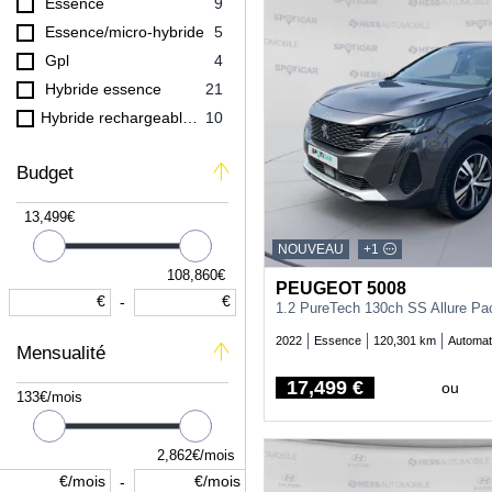
Essence
9
Essence/micro-hybride
5
Gpl
4
Hybride essence
21
Hybride rechargeable essence
10
Budget
13,499€
NOUVEAU
+1
108,860€
PEUGEOT 5008
€
€
-
1.2 PureTech 130ch SS Allure P
2022
Essence
120,301 km
Automat
Mensualité
17,499 €
ou
Price
133€/mois
2,862€/mois
€/mois
€/mois
-