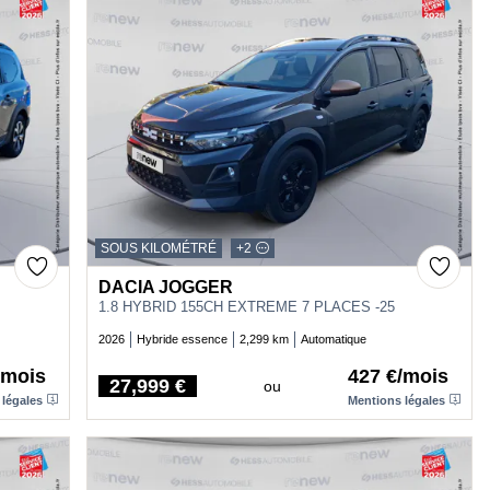
SOUS KILOMÉTRÉ
+2
DACIA JOGGER
1.8 HYBRID 155CH EXTREME 7 PLACES -25
2026
Hybride essence
2,299 km
Automatique
/mois
427 €/mois
27,999 €
ou
Price
 légales
Mentions légales