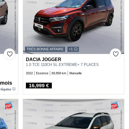
TRÈS BONNE AFFAIRE
+1
DACIA JOGGER
1.0 TCE 110CH SL EXTREME+ 7 PLACES
2022
Essence
69,858 km
Manuelle
/mois
16,999 €
Price
 légales