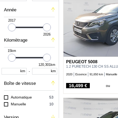
Année
2017
2026
Kilomètrage
15km
PEUGEOT 5008
120,301km
1.2 PURETECH 130 CH SS ALL
km
km
-
2020
Essence
91,650 km
Manuelle
Boîte de vitesse
16,499 €
ou
Price
Automatique
53
Manuelle
10
Version