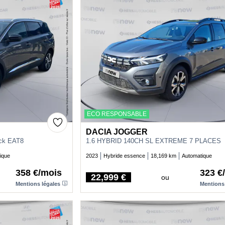
ECO RESPONSABLE
DACIA JOGGER
ack EAT8
1.6 HYBRID 140CH SL EXTREME 7 PLACES
ique
2023
Hybride essence
18,169 km
Automatique
358 €/mois
323 €
22,999 €
ou
Price
Mentions légales
Mentions