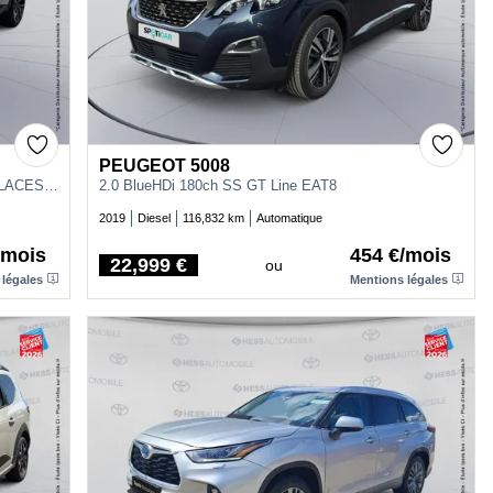
PEUGEOT 5008
1.2 E-TECH FULL HYBRID 200CH ICONIC 7 PLACES - 24
2.0 BlueHDi 180ch SS GT Line EAT8
2019
Diesel
116,832 km
Automatique
/mois
454 €/mois
22,999 €
ou
Price
 légales
Mentions légales