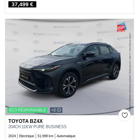
37,499 €
Price
ECO RESPONSABLE
+2
TOYOTA BZ4X
204CH 11KW PURE BUSINESS
2024
Electrique
51,998 km
Automatique