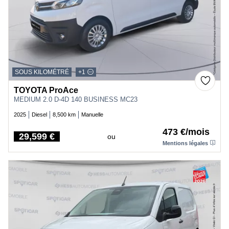
SOUS KILOMÉTRÉ
+1
TOYOTA ProAce
MEDIUM 2.0 D-4D 140 BUSINESS MC23
2025
Diesel
8,500 km
Manuelle
473 €/mois
29,599 €
ou
Price
Mentions légales