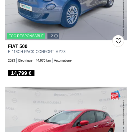
ECO RESPONSABLE
+2
FIAT 500
E 118CH PACK CONFORT MY23
2023
Electrique
44,970 km
Automatique
14,799 €
Price