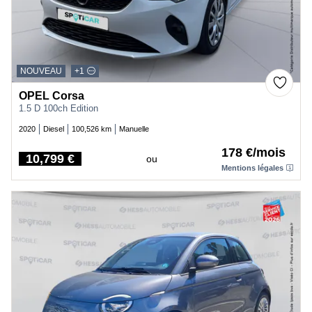
NOUVEAU
+1
OPEL Corsa
1.5 D 100ch Edition
2020
Diesel
100,526 km
Manuelle
178 €/mois
10,799 €
ou
Price
Mentions légales