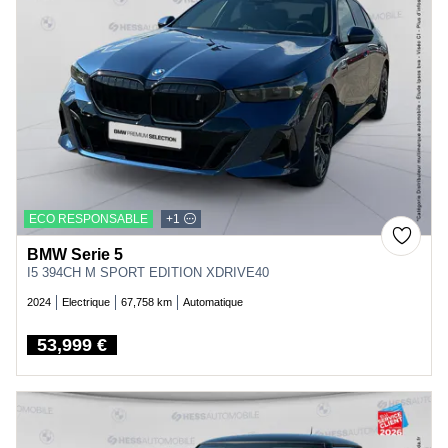
ECO RESPONSABLE
+1
BMW Serie 5
I5 394CH M SPORT EDITION XDRIVE40
2024
Electrique
67,758 km
Automatique
53,999 €
Price