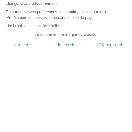
changer d’avis à tout moment.
Pour modifier vos préférences par la suite, cliquez sur le lien
'Préférences de cookies' situé dans le pied de page.
Lire la politique de confidentialité
Consentements certifiés par
Non merci
Je choisis
OK pour moi
Favoris
Réservation
ECO RESPONSABLE
+1
Information
Menu
Plateforme de Gestion du Consentement : Personnalisez vos Options
Axeptio consent
RENAULT Twingo
E-TECH ELECTRIC URBAN NIGHT R80 ACHAT INTEGRAL
Notre plateforme vous permet d'adapter et de gérer vos paramètres de 
2023
Electrique
17,669 km
Automatique
224 €/mois
13,499 €
ou
Price
Mentions légales