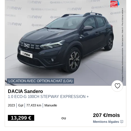
LOCATION AVEC OPTION ACHAT (LOA)
DACIA Sandero
1.0 ECO-G 100CH STEPWAY EXPRESSION +
2023
Gpl
77,433 km
Manuelle
207 €/mois
13,299 €
ou
Price
Mentions légales