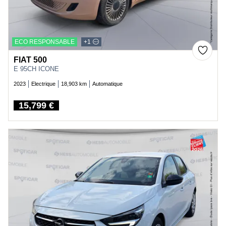
ECO RESPONSABLE
+1
FIAT 500
E 95CH ICONE
2023
Electrique
18,903 km
Automatique
15,799 €
Price