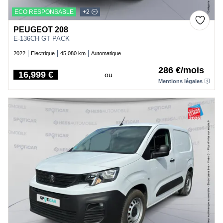
ECO RESPONSABLE
+2
PEUGEOT 208
E-136CH GT PACK
2022
Electrique
45,080 km
Automatique
286 €/mois
16,999 €
ou
Price
Mentions légales