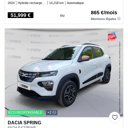
2024
Hybride rechargeable essence
14,218 km
Automatique
865 €/mois
51,999 €
ou
Price
Mentions légales
ECO RESPONSABLE
+2
DACIA SPRING
65CH EXTREME