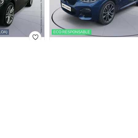
ns
de confidentialité, en garantissant la conformité avec les réglementat
LOA)
ECO RESPONSABLE
BMW X3
xDrive30eA 292ch M Sport 10cv
2020
Hybride rechargeable essence
55,579 km
Automatique
37,499 €
Price