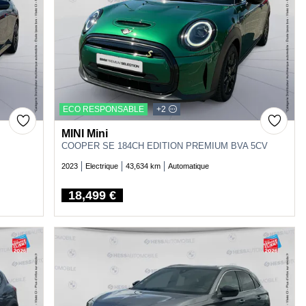
ECO RESPONSABLE
+2
MINI Mini
COOPER SE 184CH EDITION PREMIUM BVA 5CV
2023
Electrique
43,634 km
Automatique
18,499 €
Price