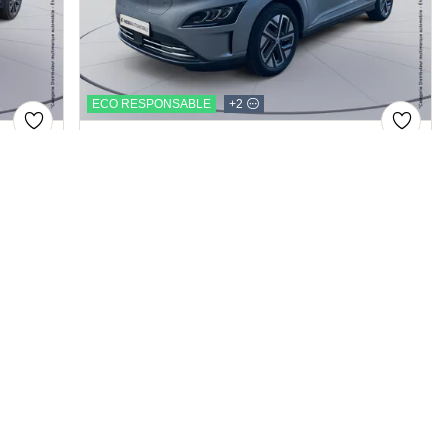
ions. Personnalisez vos préférences pour contrôler la manière dont vos
ECO RESPONSABLE
+2
HYUNDAI Kona
ELECTRIC 64KWH - 204CH EXECUTIVE
2022
Electrique
59,629 km
Automatique
419 €/mois
24,499 €
ou
Price
Mentions légales