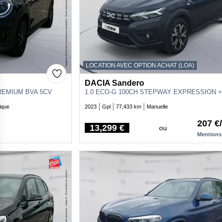
LOCATION AVEC OPTION ACHAT (LOA)
DACIA Sandero
REMIUM BVA 5CV
1.0 ECO-G 100CH STEPWAY EXPRESSION +
ique
2023
Gpl
77,433 km
Manuelle
207 €
13,299 €
ou
Price
Mentions