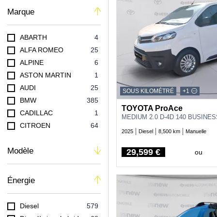
Marque
ABARTH
4
ALFA ROMEO
25
ALPINE
6
ASTON MARTIN
1
AUDI
25
SOUS KILOMÉTRÉ
+1
BMW
385
TOYOTA ProAce
CADILLAC
1
MEDIUM 2.0 D-4D 140 BUSINE
CITROEN
64
2025
Diesel
8,500 km
Manuelle
CUPRA
4
Modèle
DACIA
257
29,599 €
ou
Price
DS
18
FIAT
187
Énergie
FORD
34
HONDA
2
Diesel
579
HYUNDAI
207