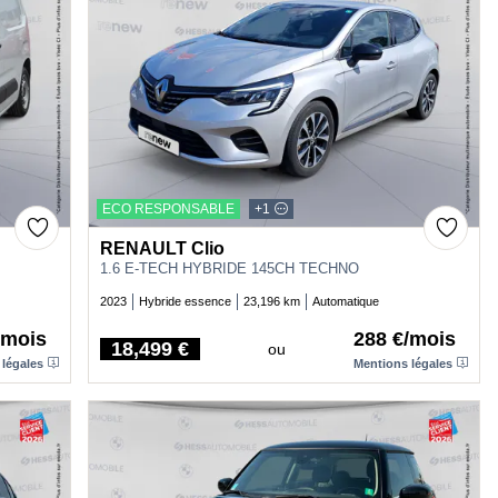
ECO RESPONSABLE
+1
RENAULT Clio
1.6 E-TECH HYBRIDE 145CH TECHNO
2023
Hybride essence
23,196 km
Automatique
/mois
288 €/mois
18,499 €
ou
Price
 légales
Mentions légales