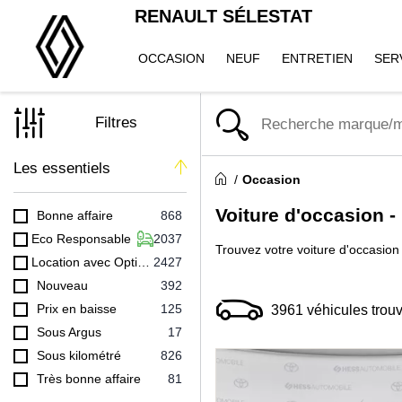
RENAULT SÉLESTAT
OCCASION
NEUF
ENTRETIEN
SER
Filtres
Les essentiels
Occasion
Voiture d'occasion -
Bonne affaire
868
Eco Responsable
2037
Trouvez votre voiture d'occasion 
Location avec Option Achat (LOA)
2427
Nouveau
392
Prix en baisse
125
3961
véhicules trou
Sous Argus
17
Sous kilométré
826
Très bonne affaire
81