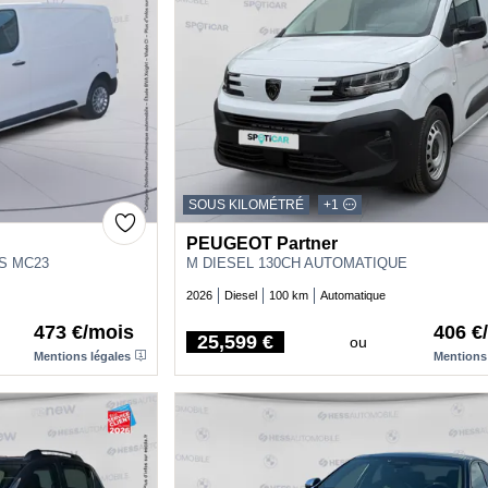
SOUS KILOMÉTRÉ
+1
PEUGEOT Partner
SS MC23
M DIESEL 130CH AUTOMATIQUE
2026
Diesel
100 km
Automatique
473 €/mois
406 €
25,599 €
ou
Price
Mentions légales
Mentions