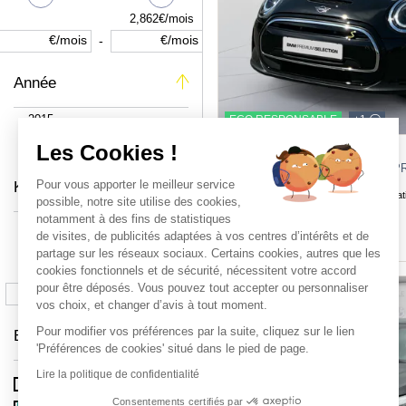
SKODA
9
2,862€/mois
SMART
2
€/mois
€/mois
-
SUZUKI
22
Année
TOYOTA
325
VOLKSWAGEN
34
2015
ECO RESPONSABLE
+1
VOLVO
46
Les Cookies !
MINI Mini
2026
COOPER SE 184CH EDITION P
Pour vous apporter le meilleur service
Kilomètrage
2023
Electrique
15,532 km
Automat
possible, notre site utilise des cookies,
notamment à des fins de statistiques
10km
19,999 €
de visites, de publicités adaptées à vos centres d’intérêts et de
Price
partage sur les réseaux sociaux. Certains cookies, autres que les
cookies fonctionnels et de sécurité, nécessitent votre accord
159,203km
pour être déposés. Vous pouvez tout accepter ou personnaliser
km
km
-
vos choix, et changer d’avis à tout moment.
Pour modifier vos préférences par la suite, cliquez sur le lien
Boîte de vitesse
'Préférences de cookies' situé dans le pied de page.
Lire la politique de confidentialité
Automatique
2605
Consentements certifiés par