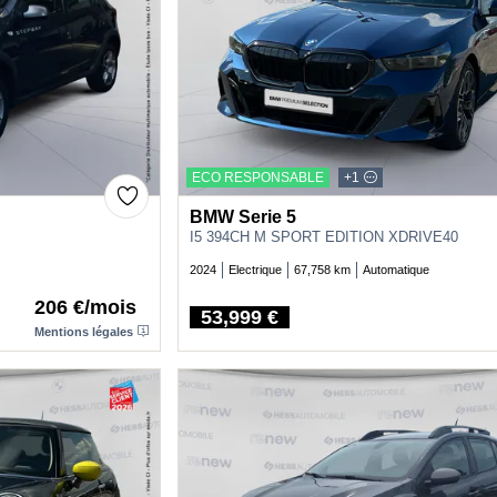
ECO RESPONSABLE
+1
BMW Serie 5
I5 394CH M SPORT EDITION XDRIVE40
2024
Electrique
67,758 km
Automatique
206 €/mois
53,999 €
Price
Mentions légales