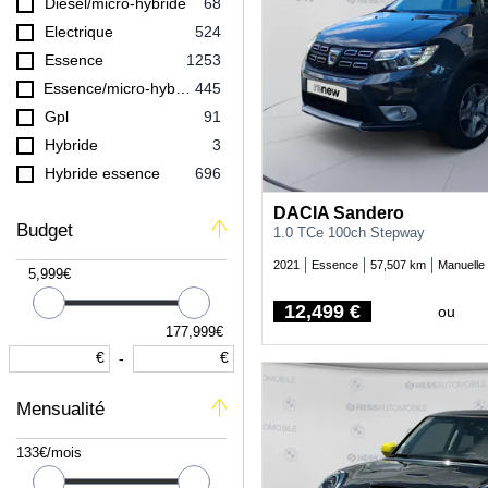
Diesel/micro-hybride
68
INFINITI
1
Electrique
524
ISUZU
1
Essence
1253
JAGUAR
9
Essence/micro-hybride
445
JEEP
74
Gpl
91
KIA
18
Hybride
3
LAND-ROVER
28
Hybride essence
696
LEXUS
39
Hybride rechargeable diesel
2
DACIA Sandero
MAZDA
5
Budget
Hybride rechargeable essence
300
1.0 TCe 100ch Stepway
MERCEDES-BENZ
19
2021
Essence
57,507 km
Manuelle
5,999€
MG MOTOR
4
MINI
114
12,499 €
ou
Price
NISSAN
177,999€
167
€
€
-
OPEL
282
PEUGEOT
620
Mensualité
PORSCHE
1
RENAULT
908
133€/mois
SEAT
13