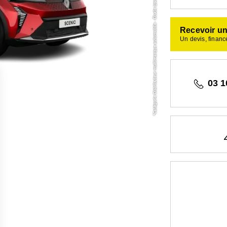
Recevoir un
Un devis, financ
03 1