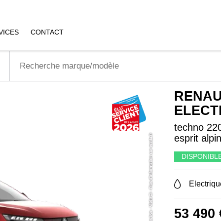
VICES
CONTACT
RENAU
ELECT
techno 220
esprit alpi
DISPONIBL
Electriqu
53 490 