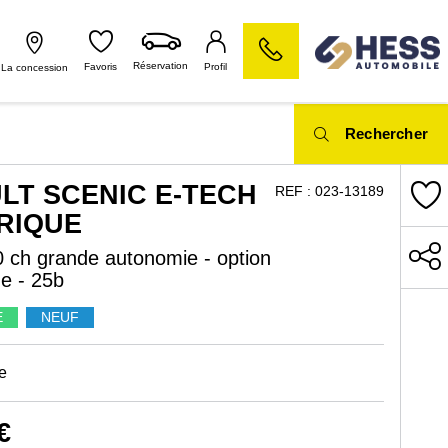
Réservation
Favoris
Profil
La concession
Rechercher
LT SCENIC E-TECH
REF :
023-13189
RIQUE
 ch grande autonomie - option
ne - 25b
E
NEUF
e
€