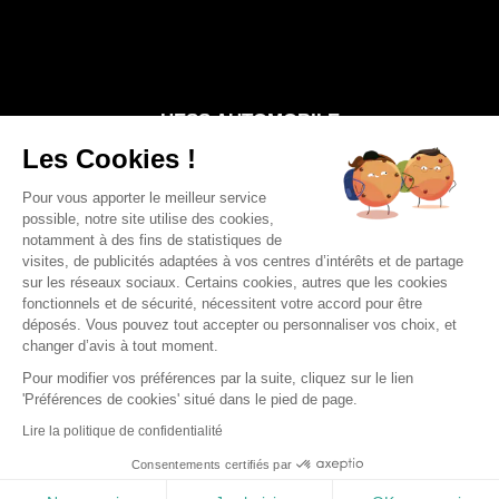
Entretien
Services
HESS AUTOMOBILE
Les Cookies !
Notre groupe
Nos points de vente
Pour vous apporter le meilleur service
possible, notre site utilise des cookies,
Carrière
notamment à des fins de statistiques de
visites, de publicités adaptées à vos centres d’intérêts et de partage
sur les réseaux sociaux. Certains cookies, autres que les cookies
fonctionnels et de sécurité, nécessitent votre accord pour être
déposés. Vous pouvez tout accepter ou personnaliser vos choix, et
© Renault Sélestat 2026 —
Mentions légales
—
Politique de
changer d’avis à tout moment.
confidentialité
—
Conditions générales
—
Gestion des cookies
Pour modifier vos préférences par la suite, cliquez sur le lien
'Préférences de cookies' situé dans le pied de page.
Lire la politique de confidentialité
Consentements certifiés par