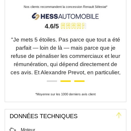
Nos clients recommandent la concession Renault Sélestat*
4.6/5
hez
"Je mets 5 étoiles. Pas parce que tout a été
"J
nce
parfait — loin de là — mais parce que je
refuse de pénaliser les commerciaux et leur
qui
rémunération, qui dépend directement de
acc
 de
ces avis. Et Alexandre Prevot, en particulier,
n’é
nte
a été irréprochable : sérieux, disponible,
d’
ait
clair, professionnel. Maintenant, la réalité : •
ef
*Moyenne sur les 1000 derniers avis client
 là,
Un devis pour des pneus 4 saisons envoyé
Tr
mbé
en HT au lieu de TTC, ce qui fausse
complètement le prix annoncé (et l'erreur
i
DONNÉES TECHNIQUES
a
comptable qui a été annoncé le jour de la
été
livraison de la voiture). •Les pneus 4
anc
Moteur