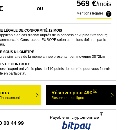
569 €
/mois
€
OU
Mentions légales
E LÉGALE DE CONFORMITÉ 12 MOIS
applicable en cas d'achat auprès de la concession Alpine Strasbourg :
commerciale Constructeur EUROPE selon conditions définies par le
eur.
E SOUS KILOMÉTRÉ
cules similaires de la même année présentent en moyenne 3872km
NTS DE CONTRÔLE
es d'expert ont vérifié plus de 110 points de contrôle pour vous fournir
e en parfait état.
nous
Réserver pour 49€
 financement..
Réservation en ligne
Payable en cryptomonnaie
0 00 44 99