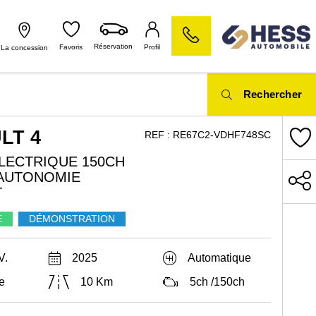
Réservation
Favoris
Profil
La concession
Rechercher
LT 4
REF :
RE67C2-VDHF748SC
LECTRIQUE 150CH
AUTONOMIE
T
E
DÉMONSTRATION
V.
2025
Automatique
e
10 Km
5ch /150ch