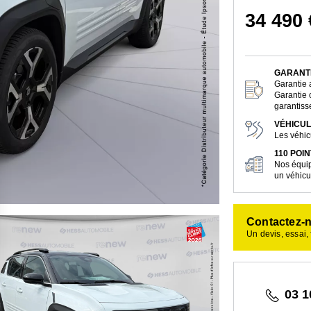
34 490 
GARANTI
Garantie 
Garantie 
garantiss
VÉHICUL
Les véhi
110 POI
Nos équip
un véhicul
Contactez-
Un devis, essai,
03 1