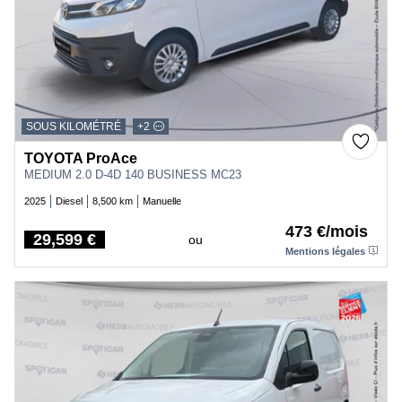
SOUS KILOMÉTRÉ
+2
TOYOTA ProAce
MEDIUM 2.0 D-4D 140 BUSINESS MC23
2025
Diesel
8,500 km
Manuelle
473 €/mois
29,599 €
ou
Price
Mentions légales