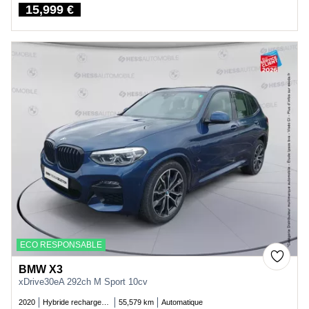
15,999 €
Price
ECO RESPONSABLE
BMW X3
xDrive30eA 292ch M Sport 10cv
2020
Hybride rechargeable essence
55,579 km
Automatique