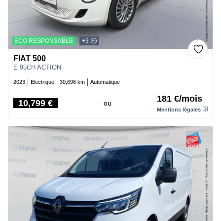
ECO RESPONSABLE
+3
FIAT 500
E 95CH ACTION
2023
Electrique
30,696 km
Automatique
181 €/mois
10,799 €
ou
Price
Mentions légales