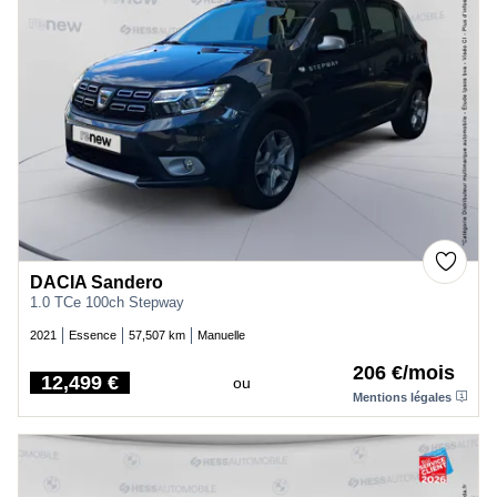
DACIA Sandero
1.0 TCe 100ch Stepway
2021
Essence
57,507 km
Manuelle
206 €/mois
12,499 €
ou
Price
Mentions légales