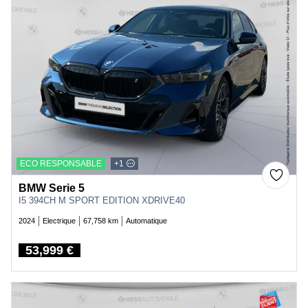
ECO RESPONSABLE
+1
BMW Serie 5
I5 394CH M SPORT EDITION XDRIVE40
2024
Electrique
67,758 km
Automatique
53,999 €
Price