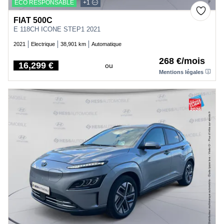
ECO RESPONSABLE
+1
FIAT 500C
E 118CH ICONE STEP1 2021
2021
Electrique
38,901 km
Automatique
268 €/mois
16,299 €
ou
Price
Mentions légales