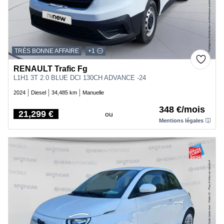
TRÈS BONNE AFFAIRE
+1
RENAULT Trafic Fg
L1H1 3T 2.0 BLUE DCI 130CH ADVANCE -24
2024
Diesel
34,485 km
Manuelle
348 €/mois
21,299 €
ou
Price
Mentions légales