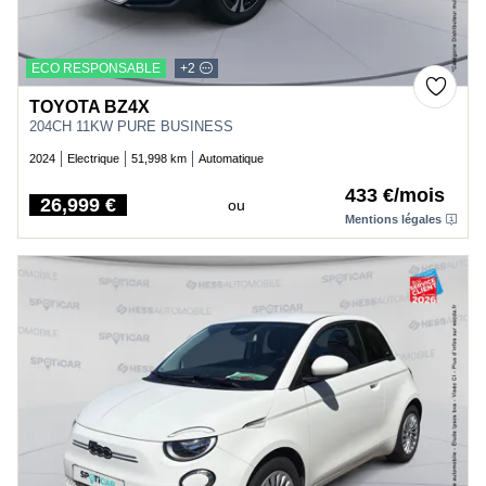
ECO RESPONSABLE
+2
TOYOTA BZ4X
204CH 11KW PURE BUSINESS
2024
Electrique
51,998 km
Automatique
433 €/mois
26,999 €
ou
Price
Mentions légales