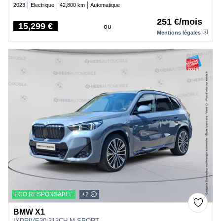
2023
Electrique
42,800 km
Automatique
251 €/mois
15,299 €
ou
Price
Mentions légales
ECO RESPONSABLE
+2
BMW X1
IXDRIVE30 313CH M SPORT