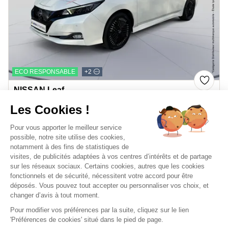
ECO RESPONSABLE
+2
NISSAN Leaf
217CH E+ 62KWH TEKNA 22
Les Cookies !
2022
Electrique
70,470 km
Automatique
Pour vous apporter le meilleur service
301 €/mois
16,799 €
ou
possible, notre site utilise des cookies,
Price
Mentions légales
notamment à des fins de statistiques de
visites, de publicités adaptées à vos centres d’intérêts et de partage
sur les réseaux sociaux. Certains cookies, autres que les cookies
fonctionnels et de sécurité, nécessitent votre accord pour être
déposés. Vous pouvez tout accepter ou personnaliser vos choix, et
changer d’avis à tout moment.
Pour modifier vos préférences par la suite, cliquez sur le lien
'Préférences de cookies' situé dans le pied de page.