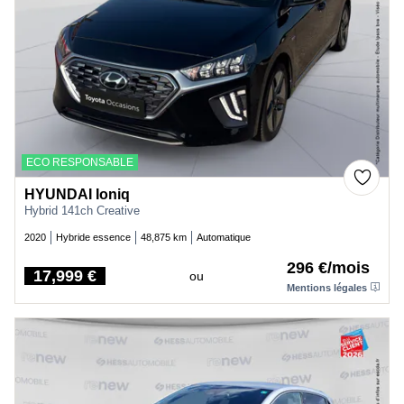
ECO RESPONSABLE
HYUNDAI Ioniq
Hybrid 141ch Creative
2020
Hybride essence
48,875 km
Automatique
296 €/mois
17,999 €
ou
Price
Mentions légales