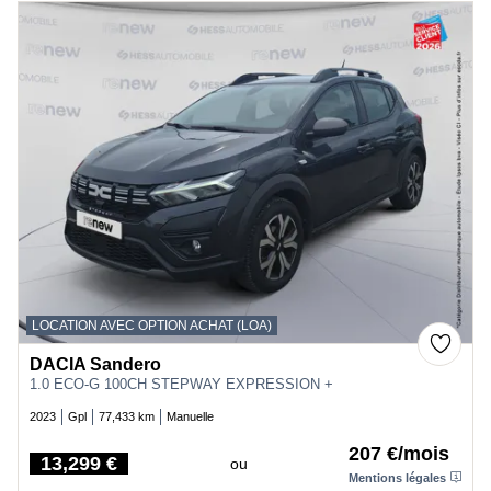
LOCATION AVEC OPTION ACHAT (LOA)
DACIA Sandero
1.0 ECO-G 100CH STEPWAY EXPRESSION +
2023
Gpl
77,433 km
Manuelle
207 €/mois
13,299 €
ou
Price
Mentions légales