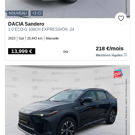
NOUVEAU
+2
DACIA Sandero
1.0 ECO-G 100CH EXPRESSION -24
2023
Gpl
25,843 km
Manuelle
218 €/mois
13,999 €
ou
Price
Mentions légales