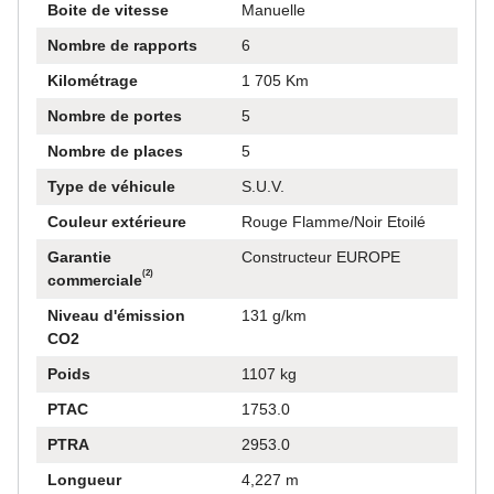
Boite de vitesse
Manuelle
ne
Nombre de rapports
6
ct
Kilométrage
1 705 Km
e
Nombre de portes
5
lgré
Nombre de places
5
Type de véhicule
S.U.V.
Couleur extérieure
Rouge Flamme/Noir Etoilé
Garantie
Constructeur EUROPE
(2)
commerciale
Niveau d'émission
131 g/km
CO2
Poids
1107 kg
PTAC
1753.0
PTRA
2953.0
Longueur
4,227 m