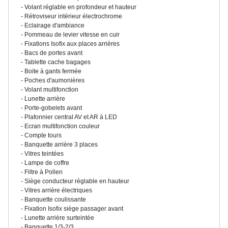
Volant réglable en profondeur et hauteur
Rétroviseur intérieur électrochrome
Eclairage d'ambiance
Pommeau de levier vitesse en cuir
Fixations Isofix aux places arrières
Bacs de portes avant
Tablette cache bagages
Boite à gants fermée
Poches d'aumonières
Volant multifonction
Lunette arrière
Porte-gobelets avant
Plafonnier central AV et AR à LED
Ecran multifonction couleur
Compte tours
Banquette arrière 3 places
Vitres teintées
Lampe de coffre
Filtre à Pollen
Siège conducteur réglable en hauteur
Vitres arrière électriques
Banquette coulissante
Fixation Isofix siège passager avant
Lunette arrière surteintée
Banquette 1/3-2/3