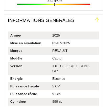
131 g/km
oût
recommande sans la moindre hésitation. Et
je n’oublierai pas ses derniers mots en me
 ce
remettant les clés : « Maintenant, profitez de
INFORMATIONS GÉNÉRALES
e
votre nouvelle voiture ! » C’est exactement
arge
ce que je vais faire. Merci encore !"
Année
2025
ée —
Mise en circulation
01-07-2025
5
Marque
RENAULT
té
Modèle
Captur
Version
1.0 TCE 90CH TECHNO
du
GPS
ais.
Energie
Essence
Puissance fiscale
5 CV
e
Puissance réelle
91 ch
'ose
Cylindrée
999 cc
 de