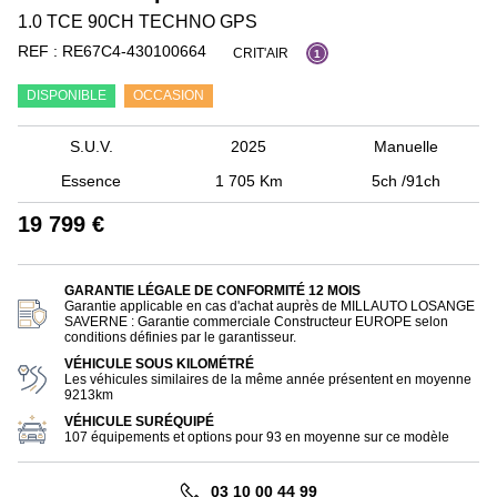
1.0 TCE 90CH TECHNO GPS
REF :
RE67C4-430100664
CRIT'AIR
1
DISPONIBLE
OCCASION
S.U.V.
2025
Manuelle
Essence
1 705 Km
5ch /91ch
19 799 €
GARANTIE LÉGALE DE CONFORMITÉ 12 MOIS
Garantie applicable en cas d'achat auprès de MILLAUTO LOSANGE
SAVERNE : Garantie commerciale Constructeur EUROPE selon
conditions définies par le garantisseur.
VÉHICULE SOUS KILOMÉTRÉ
Les véhicules similaires de la même année présentent en moyenne
9213km
VÉHICULE SURÉQUIPÉ
107 équipements et options pour 93 en moyenne sur ce modèle
03 10 00 44 99