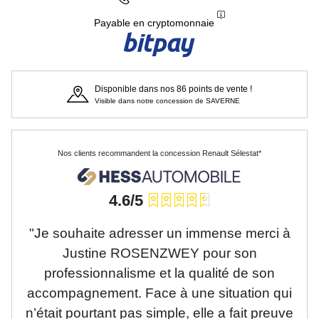
Payable en cryptomonnaie
Disponible dans nos 86 points de vente !
Visible dans notre concession de SAVERNE
Nos clients recommandent la concession Renault Sélestat*
4.6/5
 été
"Je souhaite adresser un immense merci à
"J
je
Justine ROSENZWEY pour son
He
leur
professionnalisme et la qualité de son
 de
accompagnement. Face à une situation qui
co
ier,
n’était pourtant pas simple, elle a fait preuve
ét