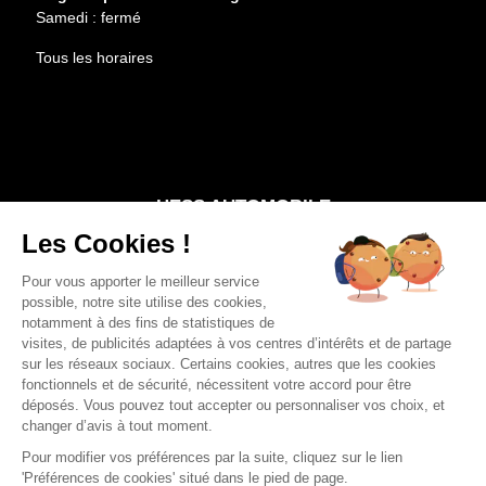
Samedi : fermé
Tous les horaires
Entretien
Services
HESS AUTOMOBILE
Les Cookies !
Notre groupe
Nos points de vente
Pour vous apporter le meilleur service
possible, notre site utilise des cookies,
Carrière
notamment à des fins de statistiques de
visites, de publicités adaptées à vos centres d’intérêts et de partage
sur les réseaux sociaux. Certains cookies, autres que les cookies
fonctionnels et de sécurité, nécessitent votre accord pour être
déposés. Vous pouvez tout accepter ou personnaliser vos choix, et
© Renault Sélestat 2026 —
Mentions légales
—
Politique de
changer d’avis à tout moment.
confidentialité
—
Conditions générales
—
Gestion des cookies
Pour modifier vos préférences par la suite, cliquez sur le lien
'Préférences de cookies' situé dans le pied de page.