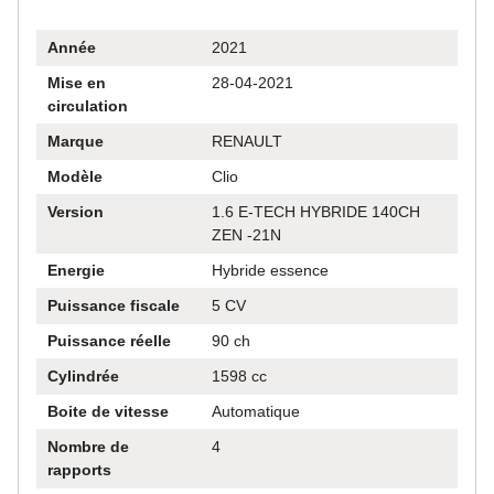
je n’oublierai pas ses derniers mots en me
 ce
remettant les clés : « Maintenant, profitez de
Année
2021
e
votre nouvelle voiture ! » C’est exactement
Mise en
28-04-2021
arge
ce que je vais faire. Merci encore !"
circulation
ée —
Marque
RENAULT
5
Modèle
Clio
Version
1.6 E-TECH HYBRIDE 140CH
té
ZEN -21N
Energie
Hybride essence
du
Puissance fiscale
5 CV
ais.
Puissance réelle
90 ch
e
Cylindrée
1598 cc
'ose
Boite de vitesse
Automatique
 de
Nombre de
4
ne
rapports