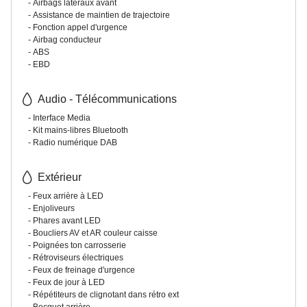
Airbags latéraux avant
Assistance de maintien de trajectoire
Fonction appel d'urgence
Airbag conducteur
ABS
EBD
Audio - Télécommunications
Interface Media
Kit mains-libres Bluetooth
Radio numérique DAB
Extérieur
Feux arrière à LED
Enjoliveurs
Phares avant LED
Boucliers AV et AR couleur caisse
Poignées ton carrosserie
Rétroviseurs électriques
Feux de freinage d'urgence
Feux de jour à LED
Répétiteurs de clignotant dans rétro ext
Becquet arrière