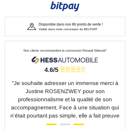
Disponible dans nos 86 points de vente !
Visible dans notre concession de BELFORT
Nos clients recommandent la concession Renault Sélestat*
4.6/5
 été
"Je souhaite adresser un immense merci à
"J
je
Justine ROSENZWEY pour son
He
leur
professionnalisme et la qualité de son
 de
accompagnement. Face à une situation qui
co
ier,
n’était pourtant pas simple, elle a fait preuve
ét
e,
d’une remarquable réactivité, d’une grande
l'