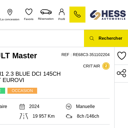
Réservation
Favoris
Profil
La concession
Rechercher
LT Master
REF :
RE68C3-351102204
CRIT'AIR
2
H1 2.3 BLUE DCI 145CH
 EUROVI
E
OCCASION
taire
2024
Manuelle
19 957 Km
8ch /146ch