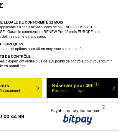
€
E LÉGALE DE CONFORMITÉ 12 MOIS
 applicable en cas d'achat auprès de MILLAUTO LOSANGE
 : Garantie commerciale RENEW Pro 12 mois EUROPE selon
 définies par le garantisseur.
E SURÉQUIPÉ
ments et options pour 40 en moyenne sur ce modèle
NTS DE CONTRÔLE
es d'expert ont vérifié plus de 110 points de contrôle pour vous fournir
e en parfait état.
nous
Réserver pour 49€
 financement..
Réservation en ligne
Payable en cryptomonnaie
0 00 44 99