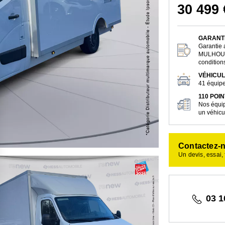
30 499 
GARANTI
Garantie
MULHOUSE
conditions
VÉHICUL
41 équipe
110 POI
Nos équip
un véhicul
Contactez-
Un devis, essai,
03 1