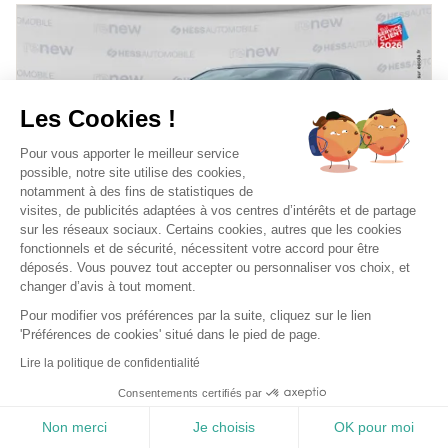
Les Cookies !
Pour vous apporter le meilleur service
possible, notre site utilise des cookies,
notamment à des fins de statistiques de
visites, de publicités adaptées à vos centres d’intérêts et de partage
sur les réseaux sociaux. Certains cookies, autres que les cookies
fonctionnels et de sécurité, nécessitent votre accord pour être
déposés. Vous pouvez tout accepter ou personnaliser vos choix, et
changer d’avis à tout moment.
ECO RESPONSABLE
+1
Pour modifier vos préférences par la suite, cliquez sur le lien
RENAULT Captur
'Préférences de cookies' situé dans le pied de page.
1.6 E-TECH FULL HYBRID 145CH ESPRIT ALPINE
Lire la politique de confidentialité
2025
Hybride essence
34,995 km
Automatique
Consentements certifiés par
388 €/mois
24,299 €
ou
Non merci
Je choisis
OK pour moi
Price
Favoris
Réservation
Information
Menu
Mentions légales