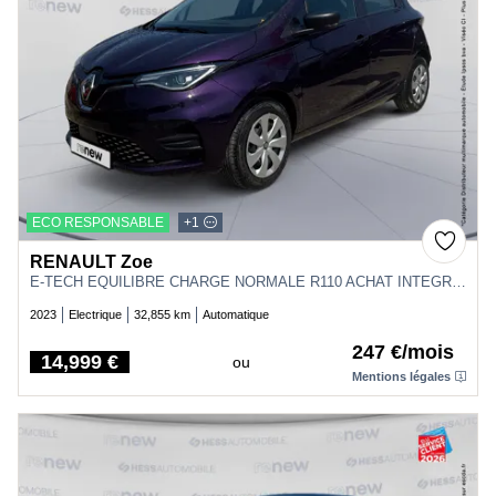
ECO RESPONSABLE
+1
RENAULT Zoe
E-TECH EQUILIBRE CHARGE NORMALE R110 ACHAT INTEGRAL - MY22
2023
Electrique
32,855 km
Automatique
247 €/mois
14,999 €
ou
Price
Mentions légales