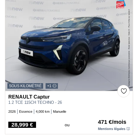
SOUS KILOMÉTRÉ
+1
RENAULT Captur
1.2 TCE 115CH TECHNO - 26
2026
Essence
4,000 km
Manuelle
471 €/mois
28,999 €
ou
Price
Mentions légales