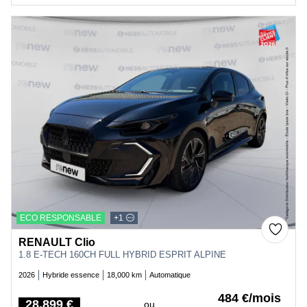
ECO RESPONSABLE
+1
RENAULT Clio
1.8 E-TECH 160CH FULL HYBRID ESPRIT ALPINE
2026
Hybride essence
18,000 km
Automatique
484 €/mois
28,899 €
ou