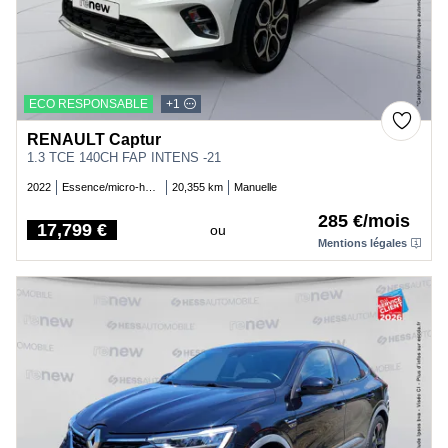
ECO RESPONSABLE
+1
RENAULT Captur
1.3 TCE 140CH FAP INTENS -21
2022
Essence/micro-hybride
20,355 km
Manuelle
285 €/mois
17,799 €
ou
Price
Mentions légales