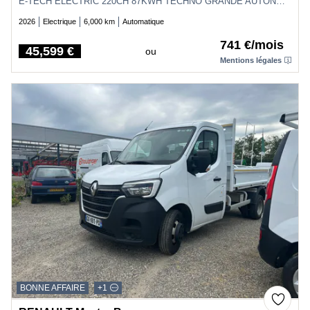
E-TECH ELECTRIC 220CH 87KWH TECHNO GRANDE AUTONOMIE -25
2026
Electrique
6,000 km
Automatique
741 €/mois
45,599 €
ou
Price
Mentions légales
BONNE AFFAIRE
+1