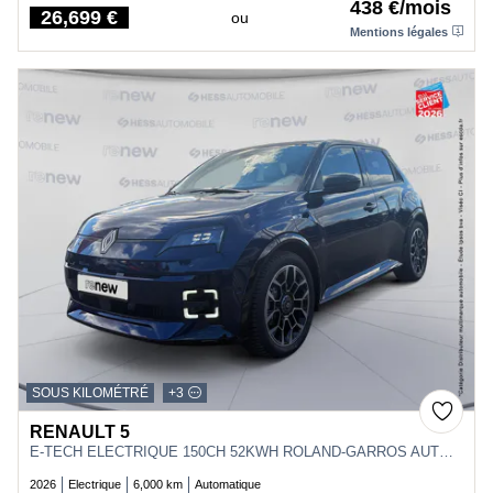
438 €/mois
26,699 €
ou
Price
Mentions légales
SOUS KILOMÉTRÉ
+3
RENAULT 5
E-TECH ELECTRIQUE 150CH 52KWH ROLAND-GARROS AUTONOMIE CONFORT - 26
2026
Electrique
6,000 km
Automatique