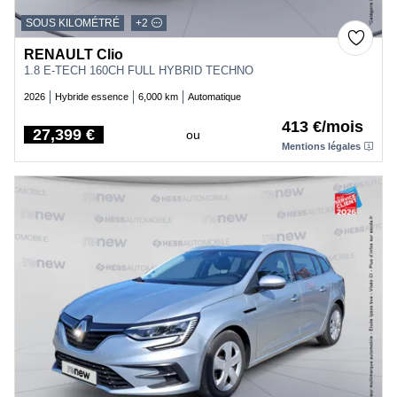
SOUS KILOMÉTRÉ
+2
RENAULT Clio
1.8 E-TECH 160CH FULL HYBRID TECHNO
2026
Hybride essence
6,000 km
Automatique
413 €/mois
27,399 €
ou
Price
Mentions légales