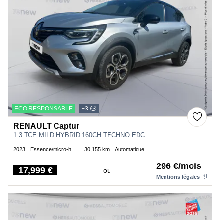
ECO RESPONSABLE
+3
RENAULT Captur
1.3 TCE MILD HYBRID 160CH TECHNO EDC
2023
Essence/micro-hybride
30,155 km
Automatique
296 €/mois
17,999 €
ou
Price
Mentions légales