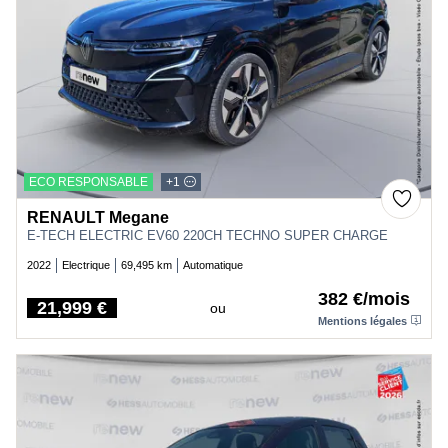
ECO RESPONSABLE
+1
RENAULT Megane
E-TECH ELECTRIC EV60 220CH TECHNO SUPER CHARGE
2022
Electrique
69,495 km
Automatique
382 €/mois
21,999 €
ou
Price
Mentions légales