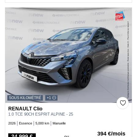
SOUS KILOMÉTRÉ
+1
RENAULT Clio
1.0 TCE 90CH ESPRIT ALPINE - 25
2026
Essence
5,000 km
Manuelle
394 €/mois
24,999 €
ou