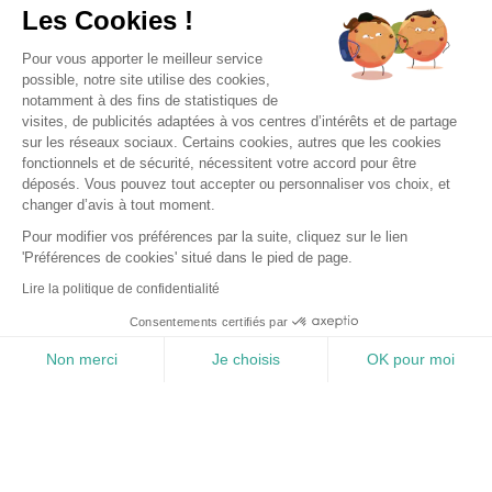
Les Cookies !
Pour vous apporter le meilleur service
possible, notre site utilise des cookies,
notamment à des fins de statistiques de
visites, de publicités adaptées à vos centres d’intérêts et de partage
sur les réseaux sociaux. Certains cookies, autres que les cookies
fonctionnels et de sécurité, nécessitent votre accord pour être
déposés. Vous pouvez tout accepter ou personnaliser vos choix, et
changer d’avis à tout moment.
BONNE AFFAIRE
+1
Pour modifier vos préférences par la suite, cliquez sur le lien
'Préférences de cookies' situé dans le pied de page.
RENAULT Clio
1.0 TCE 90CH TECHNO
Lire la politique de confidentialité
2023
Essence
32,701 km
Manuelle
Consentements certifiés par
221 €/mois
14,499 €
Non merci
Je choisis
OK pour moi
ou
Favoris
Réservation
Price
Information
Menu
Mentions légales
Plateforme de Gestion du Consentement : Personnalisez vos Options
Axeptio consent
Notre plateforme vous permet d'adapter et de gérer vos paramètres de 