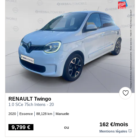
RENAULT Twingo
1.0 SCe 75ch Intens - 20
2020
Essence
88,128 km
Manuelle
162 €/mois
9,799 €
ou
Price
Mentions légales