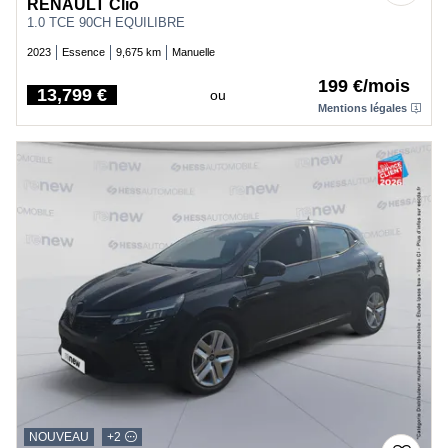
RENAULT Clio
1.0 TCE 90CH EQUILIBRE
2023
Essence
9,675 km
Manuelle
199 €/mois
13,799 €
ou
Price
Mentions légales
NOUVEAU
+2