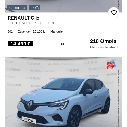
NOUVEAU
+2
RENAULT Clio
1.0 TCE 90CH EVOLUTION
2024
Essence
20,133 km
Manuelle
218 €/mois
14,499 €
ou
Price
Mentions légales