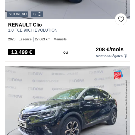
NOUVEAU
+2
RENAULT Clio
1.0 TCE 90CH EVOLUTION
2023
Essence
27,663 km
Manuelle
208 €/mois
13,499 €
ou
Price
Mentions légales