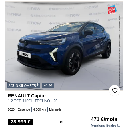
SOUS KILOMÉTRÉ
+1
RENAULT Captur
1.2 TCE 115CH TECHNO - 26
2026
Essence
4,000 km
Manuelle
471 €/mois
28,999 €
ou
Price
Mentions légales