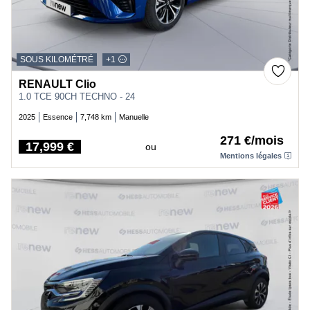
SOUS KILOMÉTRÉ
+1
RENAULT Clio
1.0 TCE 90CH TECHNO - 24
2025
Essence
7,748 km
Manuelle
271 €/mois
17,999 €
ou
Price
Mentions légales