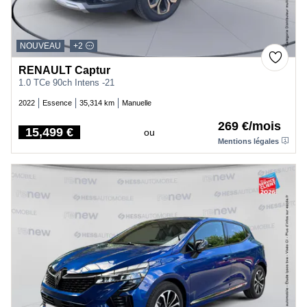
NOUVEAU
+2
RENAULT Captur
1.0 TCe 90ch Intens -21
2022
Essence
35,314 km
Manuelle
269 €/mois
15,499 €
ou
Price
Mentions légales