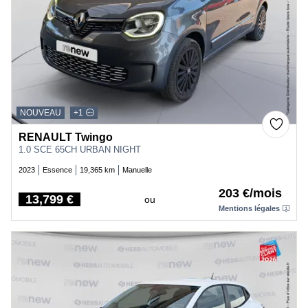
NOUVEAU
+1
RENAULT Twingo
1.0 SCE 65CH URBAN NIGHT
2023
Essence
19,365 km
Manuelle
203 €/mois
13,799 €
ou
Price
Mentions légales