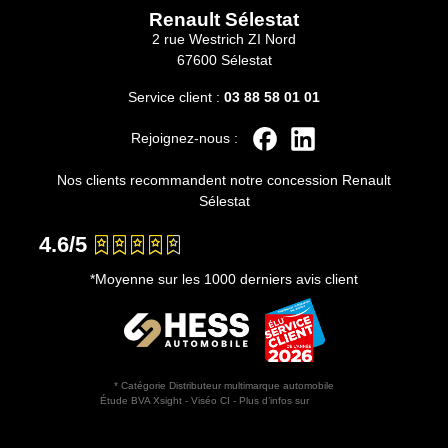
Renault Sélestat
2 rue Westrich ZI Nord
67600 Sélestat
Service client :
03 88 58 01 01
Rejoignez-nous :
Nos clients recommandent notre concession Renault
Sélestat
4.6/5
*Moyenne sur les 1000 derniers avis client
* Catégorie Distributeur multimarque automobile
Étude BVA Xsight - Viséo CI - Plus d’infos sur
escda.fr
Horaires d'ouverture