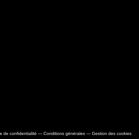
ue de confidentialité
—
Conditions générales
—
Gestion des cookies
ions. Personnalisez vos préférences pour contrôler la manière dont vos