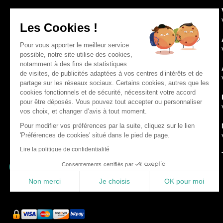
Service client :
03 88 58 01 01
Les Cookies !
Rejoignez-nous :
Pour vous apporter le meilleur service
Nos clients recommandent notre
possible, notre site utilise des cookies,
concession Renault Sélestat
notamment à des fins de statistiques
de visites, de publicités adaptées à vos centres d’intérêts et de
4.6/5
partage sur les réseaux sociaux. Certains cookies, autres que les
cookies fonctionnels et de sécurité, nécessitent votre accord
*Moyenne sur les 1000 derniers avis
pour être déposés. Vous pouvez tout accepter ou personnaliser
vos choix, et changer d’avis à tout moment.
client
Pour modifier vos préférences par la suite, cliquez sur le lien
'Préférences de cookies' situé dans le pied de page.
Lire la politique de confidentialité
Consentements certifiés par
* Catégorie Distributeur multimarque automobile
Étude BVA Xsight - Viséo CI - Plus d’infos sur
escda.fr
Non merci
Je choisis
OK pour moi
Plateforme de Gestion du Consentement : Personnalisez vos Optio
Axeptio consent
Notre plateforme vous permet d'adapter et de gérer vos paramètres 