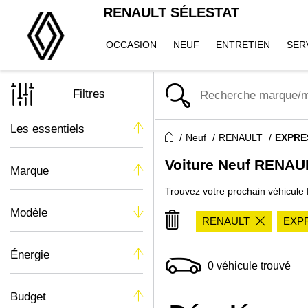
RENAULT SÉLESTAT
OCCASION
NEUF
ENTRETIEN
SER
Filtres
Les essentiels
Neuf
RENAULT
EXPRE
Voiture Neuf RENA
Marque
Trouvez votre prochain véhicul
Modèle
RENAULT
EXP
Énergie
0
véhicule trouvé
Budget