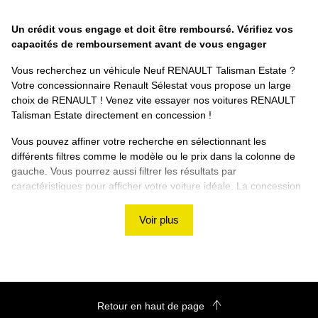
Un crédit vous engage et doit être remboursé. Vérifiez vos
capacités de remboursement avant de vous engager
Vous recherchez un véhicule Neuf RENAULT Talisman Estate ?
Votre concessionnaire Renault Sélestat vous propose un large
choix de RENAULT ! Venez vite essayer nos voitures RENAULT
Talisman Estate directement en concession !
Vous pouvez affiner votre recherche en sélectionnant les
différents filtres comme le modèle ou le prix dans la colonne de
gauche. Vous pourrez aussi filtrer les résultats par
caractéristiques pour afficher votre voiture idéale. La concession
Renault Sélestat vous souhaite de trouver votre RENAULT
Talisman Estate Neuf ! Si vous ne trouvez pas de véhicule
Voir plus
correspondant à vos besoins, nous vous proposons d'utiliser
notre rubrique de recherche personnalisée !
Découvrez les autres véhicules RENAULT sur le site
Renault Sélestat
Retour en haut de page