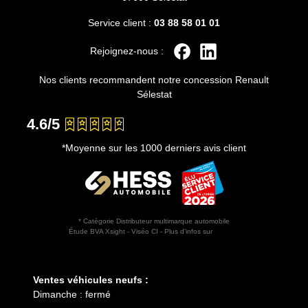
Service client :
03 88 58 01 01
Rejoignez-nous :
Nos clients recommandent notre concession Renault
Sélestat
4.6/5
*Moyenne sur les 1000 derniers avis client
* Catégorie Distributeur multimarque automobile
Étude BVA Xsight - Viséo CI - Plus d’infos sur
escda.fr
Horaires d'ouverture
Ventes véhicules neufs :
Dimanche : fermé