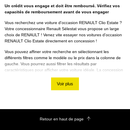
Un crédit vous engage et doit être remboursé. Vérifiez vos
capacités de remboursement avant de vous engager
Vous recherchez une voiture d'occasion RENAULT Clio Estate ?
Votre concessionnaire Renault Sélestat vous propose un large
choix de RENAULT ! Venez vite essayer nos voitures d'occasion
RENAULT Clio Estate directement en concession !
Vous pouvez affiner votre recherche en sélectionnant les
différents filtres comme le modèle ou le prix dans la colonne de
gauche. Vous pourrez aussi filtrer les résultats par
caractéristiques pour afficher votre voiture idéale. La concession
Renault Sélestat vous souhaite de trouver votre RENAULT Clio
Estate d'occasion ! Si vous ne trouvez pas de véhicule
Voir plus
correspondant à vos besoins, nous vous proposons d'utiliser
notre rubrique de
recherche personnalisée
!
Découvrez les autres voitures d'occasion RENAULT
sur le site Renault Sélestat
Retour en haut de page