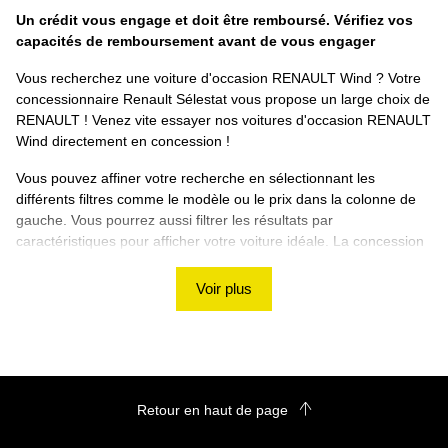
Un crédit vous engage et doit être remboursé. Vérifiez vos
capacités de remboursement avant de vous engager
Vous recherchez une voiture d'occasion RENAULT Wind ? Votre
concessionnaire Renault Sélestat vous propose un large choix de
RENAULT ! Venez vite essayer nos voitures d'occasion RENAULT
Wind directement en concession !
Vous pouvez affiner votre recherche en sélectionnant les
différents filtres comme le modèle ou le prix dans la colonne de
gauche. Vous pourrez aussi filtrer les résultats par
caractéristiques pour afficher votre voiture idéale. La concession
Renault Sélestat vous souhaite de trouver votre RENAULT Wind
d'occasion ! Si vous ne trouvez pas de véhicule correspondant à
Voir plus
vos besoins, nous vous proposons d'utiliser notre rubrique
de
recherche personnalisée
!
Découvrez les autres voitures d'occasion RENAULT
sur le site Renault Sélestat
Retour en haut de page