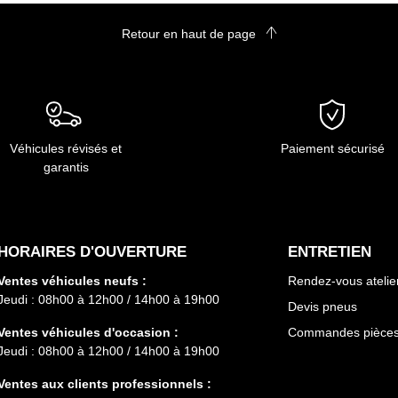
Renault TRAFIC
Retour en haut de page
Renault MOBILIZE DUO
Renault KANGOO VAN ÉLECTRIQUE
Renault NOUVEAU TRAFIC VAN E‑TECH
Renault MASTER FOURGON ÉLECTRIQUE
Renault MASTER PLANCHERS ET CHÂSSIS
Véhicules révisés et
Paiement sécurisé
Renault MASTER BENNES ET PLATEAUX
garantis
ÉLECTRIQUE
HORAIRES D'OUVERTURE
ENTRETIEN
Ventes véhicules neufs :
Rendez-vous atelie
Jeudi : 08h00 à 12h00 / 14h00 à 19h00
Devis pneus
Ventes véhicules d'occasion :
Commandes pièces 
Jeudi : 08h00 à 12h00 / 14h00 à 19h00
Ventes aux clients professionnels :