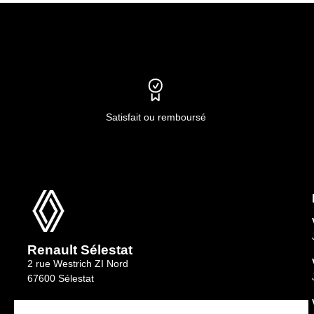
Renault GRAND KANGOO ÉLECTRIQUE
Renault TRAFIC SPACENOMAD
Renault KANGOO VAN
Renault TRAFIC VAN ÉLECTRIQUE
Renault MASTER FOURGON
Renault MASTER GRAND VOLUME
Satisfait ou remboursé
Renault MASTER BENNES ET PLATEAUX
Renault Sélestat
2 rue Westrich ZI Nord
67600 Sélestat
Service client :
03 88 58 01 01