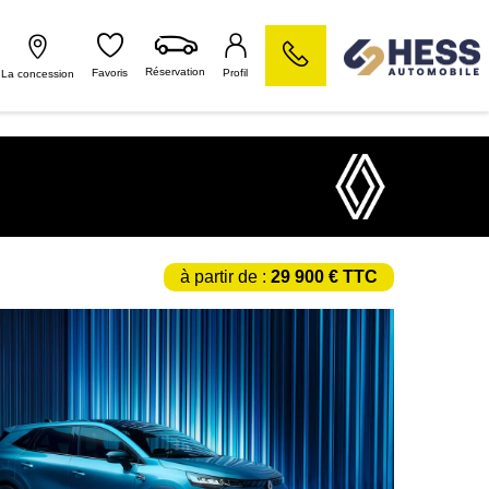
Réservation
Favoris
Profil
La concession
à partir de :
29 900 € TTC