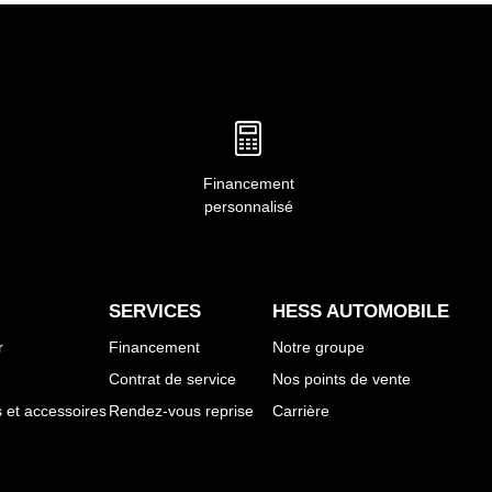
Renault TRAFIC ESCAPADE
Renault RENAULT 4 SOCIÉTÉ VAN
Renault TRAFIC VAN
Renault GAMME MASTER
Renault MASTER CABINE APPROFONDIE
Renault MASTER PLANCHERS ET CHÂSSIS
ÉLECTRIQUE
Financement
personnalisé
SERVICES
HESS AUTOMOBILE
r
Financement
Notre groupe
Contrat de service
Nos points de vente
et accessoires
Rendez-vous reprise
Carrière